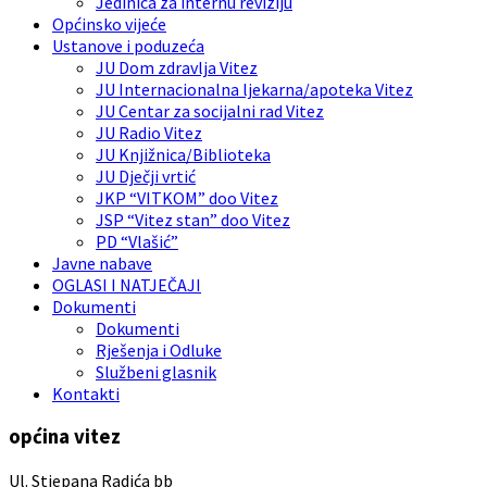
Jedinica za internu reviziju
Općinsko vijeće
Ustanove i poduzeća
JU Dom zdravlja Vitez
JU Internacionalna ljekarna/apoteka Vitez
JU Centar za socijalni rad Vitez
JU Radio Vitez
JU Knjižnica/Biblioteka
JU Dječji vrtić
JKP “VITKOM” doo Vitez
JSP “Vitez stan” doo Vitez
PD “Vlašić”
Javne nabave
OGLASI I NATJEČAJI
Dokumenti
Dokumenti
Rješenja i Odluke
Službeni glasnik
Kontakti
općina vitez
Ul. Stjepana Radića bb