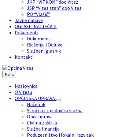
JKP “VITKOM” doo Vitez
JSP “Vitez stan” doo Vitez
PD “Vlašić”
Javne nabave
OGLASI I NATJEČAJI
Dokumenti
Dokumenti
Rješenja i Odluke
Službeni glasnik
Kontakti
Menu
Naslovnica
O Vitezu
OPĆINSKA UPRAVA
Načelnik
Stručna i zajednička služba
Opća uprava
Civilna zaštita
Služba financija
Poduzetništvo i lokalni razvitak