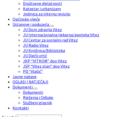
Društvene djelatnosti
Katastar i urbanizam
Jedinica za internu reviziju
Općinsko vijeće
Ustanove i poduzeća
JU Dom zdravlja Vitez
JU Internacionalna ljekarna/apoteka Vitez
JU Centar za socijalni rad Vitez
JU Radio Vitez
JU Knjižnica/Biblioteka
JU Dječji vrtić
JKP “VITKOM” doo Vitez
JSP “Vitez stan” doo Vitez
PD “Vlašić”
Javne nabave
OGLASI I NATJEČAJI
Dokumenti
Dokumenti
Rješenja i Odluke
Službeni glasnik
Kontakti