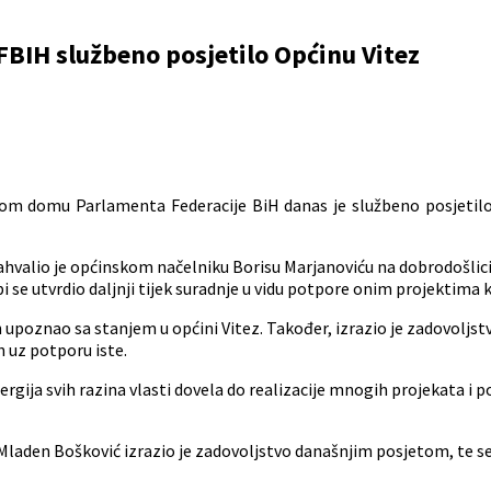
FBIH službeno posjetilo Općinu Vitez
om domu Parlamenta Federacije BiH danas je službeno posjetilo
valio je općinskom načelniku Borisu Marjanoviću na dobrodošlici, 
 bi se utvrdio daljnji tijek suradnje u vidu potpore onim projektima k
 upoznao sa stanjem u općini Vitez. Također, izrazio je zadovoljstvo
 uz potporu iste.
ergija svih razina vlasti dovela do realizacije mnogih projekata i
aden Bošković izrazio je zadovoljstvo današnjim posjetom, te se 