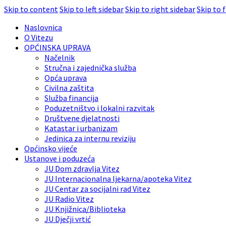
Skip to content
Skip to left sidebar
Skip to right sidebar
Skip to 
Naslovnica
O Vitezu
OPĆINSKA UPRAVA
Načelnik
Stručna i zajednička služba
Opća uprava
Civilna zaštita
Služba financija
Poduzetništvo i lokalni razvitak
Društvene djelatnosti
Katastar i urbanizam
Jedinica za internu reviziju
Općinsko vijeće
Ustanove i poduzeća
JU Dom zdravlja Vitez
JU Internacionalna ljekarna/apoteka Vitez
JU Centar za socijalni rad Vitez
JU Radio Vitez
JU Knjižnica/Biblioteka
JU Dječji vrtić