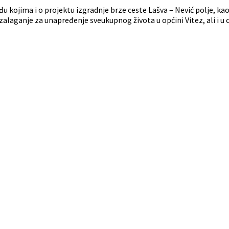
u kojima i o projektu izgradnje brze ceste Lašva – Nević polje, k
alaganje za unapređenje sveukupnog života u općini Vitez, ali i u c