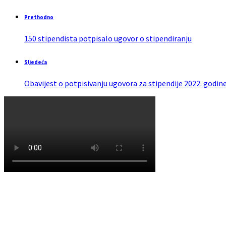
Prethodno
150 stipendista potpisalo ugovor o stipendiranju
Sljedeća
Obavijest o potpisivanju ugovora za stipendije 2022. godin