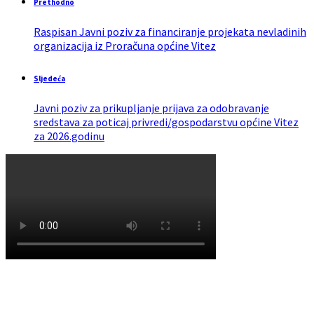
Prethodno
Raspisan Javni poziv za financiranje projekata nevladinih
organizacija iz Proračuna općine Vitez
Sljedeća
Javni poziv za prikupljanje prijava za odobravanje
sredstava za poticaj privredi/gospodarstvu općine Vitez
za 2026.godinu