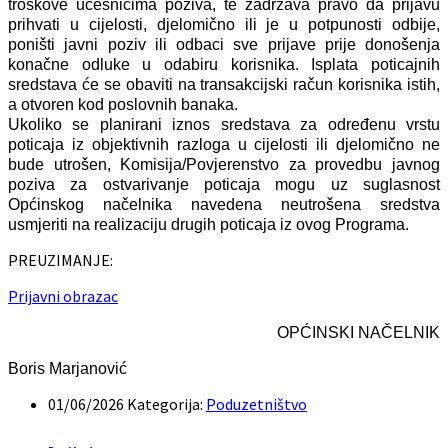
troškove učesnicima poziva, te zadržava pravo da prijavu
prihvati u cijelosti, djelomično ili je u potpunosti odbije,
poništi javni poziv ili odbaci sve prijave prije donošenja
konačne odluke u odabiru korisnika. Isplata poticajnih
sredstava će se obaviti na transakcijski račun korisnika istih,
a otvoren kod poslovnih banaka.
Ukoliko se planirani iznos sredstava za određenu vrstu
poticaja iz objektivnih razloga u cijelosti ili djelomično ne
bude utrošen, Komisija/Povjerenstvo za provedbu javnog
poziva za ostvarivanje poticaja mogu uz suglasnost
Općinskog načelnika navedena neutrošena sredstva
usmjeriti na realizaciju drugih poticaja iz ovog Programa.
PREUZIMANJE:
Prijavni obrazac
OPĆINSKI NAČELNIK
Boris Marjanović
01/06/2026
Kategorija:
Poduzetništvo