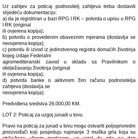
Uz zahtjev za poticaj podnositelj zahtjeva treba dostaviti
slijedeću dokumentaciju:
a) da je registriran u bazi RPG I RK – potvrda o upisu u RPG
I RK (original
ili ovjerena kopija);
b) potvrdu o provedenim obaveznim mjerama (dostavlja se
neovjerena kopija);
c) potvrdu ili izvod iz jedinstvenog registra domaćih životinja
kojeg izdaje Federalni
agromediteranski zavod u skladu sa Pravilnikom o
obilježavanju životinja (original
ili ovjerena kopija);
d) potvrda banke o aktivnom žiro računu podnositelja
zahtjeva (dostavlja se
neovjerena kopija);
Predviđena sredstva 26.000,00 KM.
LOT 2: Poticaj za uzgoj junadi u tovu
Pravo na poticaj za junad u tovu mogu ostvariti poljoprivredni
proizvođači koji posjeduju najmanje 3 muška grla koja su