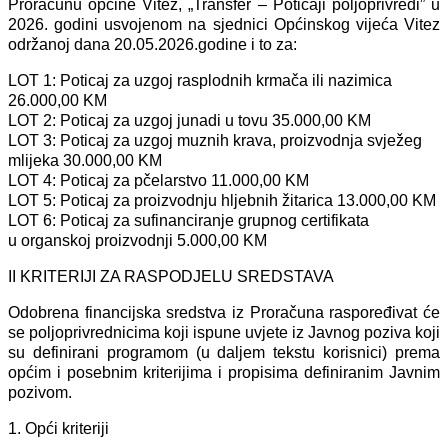
Proračunu općine Vitez, „Transfer – Poticaji poljoprivredi” u
2026. godini usvojenom na sjednici Općinskog vijeća Vitez
održanoj dana 20.05.2026.godine i to za:
LOT 1: Poticaj za uzgoj rasplodnih krmača ili nazimica
26.000,00 KM
LOT 2: Poticaj za uzgoj junadi u tovu 35.000,00 KM
LOT 3: Poticaj za uzgoj muznih krava, proizvodnja svježeg
mlijeka 30.000,00 KM
LOT 4: Poticaj za pčelarstvo 11.000,00 KM
LOT 5: Poticaj za proizvodnju hljebnih žitarica 13.000,00 KM
LOT 6: Poticaj za sufinanciranje grupnog certifikata
u organskoj proizvodnji 5.000,00 KM
II KRITERIJI ZA RASPODJELU SREDSTAVA
Odobrena financijska sredstva iz Proračuna raspoređivat će
se poljoprivrednicima koji ispune uvjete iz Javnog poziva koji
su definirani programom (u daljem tekstu korisnici) prema
općim i posebnim kriterijima i propisima definiranim Javnim
pozivom.
1. Opći kriteriji