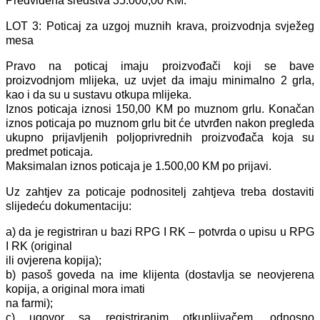
Predviđena sredstva 35.000,00 KM.
LOT 3: Poticaj za uzgoj muznih krava, proizvodnja svježeg
mesa
Pravo na poticaj imaju proizvođači koji se bave
proizvodnjom mlijeka, uz uvjet da imaju minimalno 2 grla,
kao i da su u sustavu otkupa mlijeka.
Iznos poticaja iznosi 150,00 KM po muznom grlu. Konačan
iznos poticaja po muznom grlu bit će utvrđen nakon pregleda
ukupno prijavljenih poljoprivrednih proizvođača koja su
predmet poticaja.
Maksimalan iznos poticaja je 1.500,00 KM po prijavi.
Uz zahtjev za poticaje podnositelj zahtjeva treba dostaviti
slijedeću dokumentaciju:
a) da je registriran u bazi RPG I RK – potvrda o upisu u RPG
I RK (original
ili ovjerena kopija);
b) pasoš goveda na ime klijenta (dostavlja se neovjerena
kopija, a original mora imati
na farmi);
c) ugovor sa registriranim otkupljivačem, odnosno