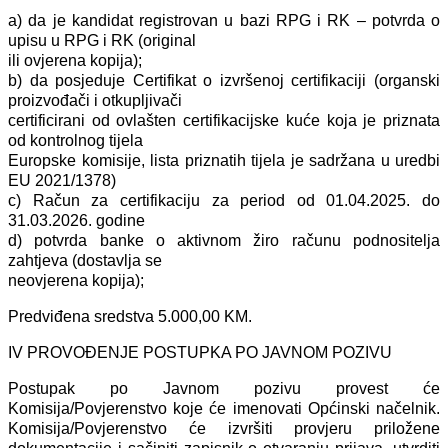
a) da je kandidat registrovan u bazi RPG i RK – potvrda o
upisu u RPG i RK (original
ili ovjerena kopija);
b) da posjeduje Certifikat o izvršenoj certifikaciji (organski
proizvođači i otkupljivači
certificirani od ovlašten certifikacijske kuće koja je priznata
od kontrolnog tijela
Europske komisije, lista priznatih tijela je sadržana u uredbi
EU 2021/1378)
c) Račun za certifikaciju za period od 01.04.2025. do
31.03.2026. godine
d) potvrda banke o aktivnom žiro računu podnositelja
zahtjeva (dostavlja se
neovjerena kopija);
Predviđena sredstva 5.000,00 KM.
IV PROVOĐENJE POSTUPKA PO JAVNOM POZIVU
Postupak po Javnom pozivu provest će
Komisija/Povjerenstvo koje će imenovati Općinski načelnik.
Komisija/Povjerenstvo će izvršiti provjeru priložene