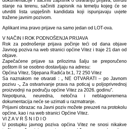
dokumentacije i sačiniti zapisnik o otvaranju prijava, utvrditi
stanje na terenu, sačiniti zapisnik na temelju kojeg će se
utvrditi lista uspješnih kandidata koji ispunjavaju uvjete
tražene javnim pozivom.
Aplikant ima pravo prijave na samo jedan od LOT-ova.
V NAČIN I ROK PODNOŠENJA PRIJAVA
Rok za podnošenje prijava počinje teći od dana objave
Javnog poziva na web stranici općine Vitez i traje 21 dan od
objave.
Zapečaćene prijave sa prilozima šalju se preporučeno
poštom ili se osobno dostavljaju na adresu:
Općina Vitez, Stjepana Radića br.1, 72 250 Vitez
Sa naznakom ne otvarati : „ NE OTVARATI – po Javnom
pozivu -„ Za ostvarivanje prava na poticaj u poljoprivrednoj
proizvodnji na području općine Vitez za 2026. godinu”.
Nepotpuna, neuredna, netočna i neblagovremena
dokumentacija neće se uzimati u razmatranje.
Prijavni obrazac na Javni poziv možete preuzeti na protokolu
općine, kao i na web stranici Općine Vitez.
VI Z A V R Š N I D I O
U postupku javnog poziva općina Vitez ne snosi nikakve