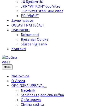
JU Dječji vrtić
JKP “VITKOM” doo Vitez
JSP “Vitez stan” doo Vitez
PD “Vlašić”
Javne nabave
OGLASI I NATJEČAJI
Dokumenti
Dokumenti
Rješenja i Odluke
Službeni glasnik
Kontakti
Menu
Naslovnica
O Vitezu
OPĆINSKA UPRAVA
Načelnik
Stručna i zajednička služba
Opća uprava
Civilna zaštita