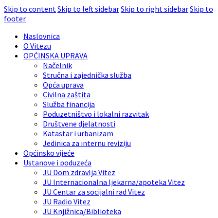
Skip to content
Skip to left sidebar
Skip to right sidebar
Skip to
footer
Naslovnica
O Vitezu
OPĆINSKA UPRAVA
Načelnik
Stručna i zajednička služba
Opća uprava
Civilna zaštita
Služba financija
Poduzetništvo i lokalni razvitak
Društvene djelatnosti
Katastar i urbanizam
Jedinica za internu reviziju
Općinsko vijeće
Ustanove i poduzeća
JU Dom zdravlja Vitez
JU Internacionalna ljekarna/apoteka Vitez
JU Centar za socijalni rad Vitez
JU Radio Vitez
JU Knjižnica/Biblioteka