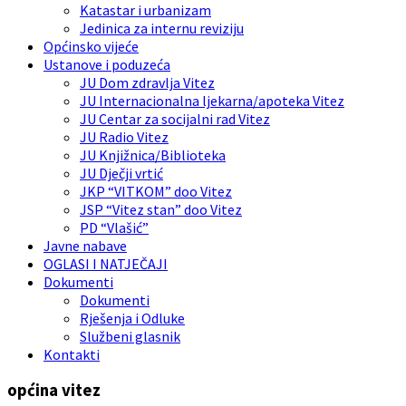
Katastar i urbanizam
Jedinica za internu reviziju
Općinsko vijeće
Ustanove i poduzeća
JU Dom zdravlja Vitez
JU Internacionalna ljekarna/apoteka Vitez
JU Centar za socijalni rad Vitez
JU Radio Vitez
JU Knjižnica/Biblioteka
JU Dječji vrtić
JKP “VITKOM” doo Vitez
JSP “Vitez stan” doo Vitez
PD “Vlašić”
Javne nabave
OGLASI I NATJEČAJI
Dokumenti
Dokumenti
Rješenja i Odluke
Službeni glasnik
Kontakti
općina vitez