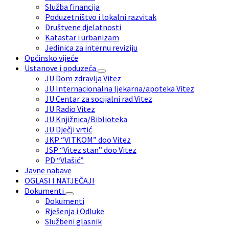
Služba financija
Poduzetništvo i lokalni razvitak
Društvene djelatnosti
Katastar i urbanizam
Jedinica za internu reviziju
Općinsko vijeće
Ustanove i poduzeća
JU Dom zdravlja Vitez
JU Internacionalna ljekarna/apoteka Vitez
JU Centar za socijalni rad Vitez
JU Radio Vitez
JU Knjižnica/Biblioteka
JU Dječji vrtić
JKP “VITKOM” doo Vitez
JSP “Vitez stan” doo Vitez
PD “Vlašić”
Javne nabave
OGLASI I NATJEČAJI
Dokumenti
Dokumenti
Rješenja i Odluke
Službeni glasnik