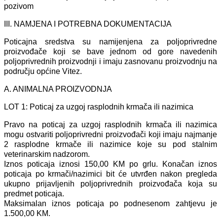
pozivom
III. NAMJENA I POTREBNA DOKUMENTACIJA
Poticajna sredstva su namijenjena za poljoprivredne
proizvođače koji se bave jednom od gore navedenih
poljoprivrednih proizvodnji i imaju zasnovanu proizvodnju na
području općine Vitez.
A. ANIMALNA PROIZVODNJA
LOT 1: Poticaj za uzgoj rasplodnih krmača ili nazimica
Pravo na poticaj za uzgoj rasplodnih krmača ili nazimica
mogu ostvariti poljoprivredni proizvođači koji imaju najmanje
2 rasplodne krmače ili nazimice koje su pod stalnim
veterinarskim nadzorom.
Iznos poticaja iznosi 150,00 KM po grlu. Konačan iznos
poticaja po krmači/nazimici bit će utvrđen nakon pregleda
ukupno prijavljenih poljoprivrednih proizvođača koja su
predmet poticaja.
Maksimalan iznos poticaja po podnesenom zahtjevu je
1.500,00 KM.