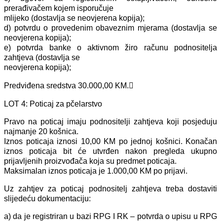
prerađivačem kojem isporučuje
mlijeko (dostavlja se neovjerena kopija);
d) potvrdu o provedenim obaveznim mjerama (dostavlja se
neovjerena kopija);
e) potvrda banke o aktivnom žiro računu podnositelja
zahtjeva (dostavlja se
neovjerena kopija);
Predviđena sredstva 30.000,00 KM.
LOT 4: Poticaj za pčelarstvo
Pravo na poticaj imaju podnositelji zahtjeva koji posjeduju
najmanje 20 košnica.
Iznos poticaja iznosi 10,00 KM po jednoj košnici. Konačan
iznos poticaja bit će utvrđen nakon pregleda ukupno
prijavljenih proizvođača koja su predmet poticaja.
Maksimalan iznos poticaja je 1.000,00 KM po prijavi.
Uz zahtjev za poticaj podnositelj zahtjeva treba dostaviti
slijedeću dokumentaciju:
a) da je registriran u bazi RPG I RK – potvrda o upisu u RPG