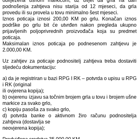
obilježena ušnom markicom, uz uvjet da grla na dan
podnošenja zahtjeva nisu starija od 12 mjeseci, da grla
provedu ili su provela u tovu minimalno šest mjeseci.
Iznos poticaja iznosi 200,00 KM po grlu. Konačan iznos
podrške po grlu bit će utvrđen nakon pregleda ukupno
prijavljenih poljoprivrednih proizvođača koja su predmet
poticaja.
Maksimalan iznos poticaja po podnesenom zahtjevu je
2.000,00 KM.
Uz zahtjev za poticaje podnositelj zahtjeva treba dostaviti
sljedeću dokumentaciju:
a) da je registriran u bazi RPG I RK – potvrda o upisu u RPG
i RK (original
ili ovjerena kopija);
b) ovjerenu izjavu sa točnim brojem grla u tovu i brojem ušne
markice za svako grlo,
c) kopiju pasoša za svako grlo,
d) potvrda banke o aktivnom žiro računu podnositelja
zahtjeva (dostavlja se
neovjerena kopija);