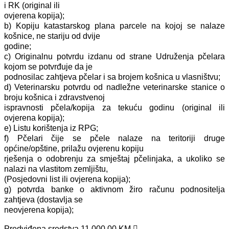
i RK (original ili
ovjerena kopija);
b) Kopiju katastarskog plana parcele na kojoj se nalaze
košnice, ne stariju od dvije
godine;
c) Originalnu potvrdu izdanu od strane Udruženja pčelara
kojom se potvrđuje da je
podnosilac zahtjeva pčelar i sa brojem košnica u vlasništvu;
d) Veterinarsku potvrdu od nadležne veterinarske stanice o
broju košnica i zdravstvenoj
ispravnosti pčela/kopija za tekuću godinu (original ili
ovjerena kopija);
e) Listu korištenja iz RPG;
f) Pčelari čije se pčele nalaze na teritoriji druge
općine/opštine, prilažu ovjerenu kopiju
rješenja o odobrenju za smještaj pčelinjaka, a ukoliko se
nalazi na vlastitom zemljištu,
(Posjedovni list ili ovjerena kopija);
g) potvrda banke o aktivnom žiro računu podnositelja
zahtjeva (dostavlja se
neovjerena kopija);
Predviđena sredstva 11.000,00 KM.