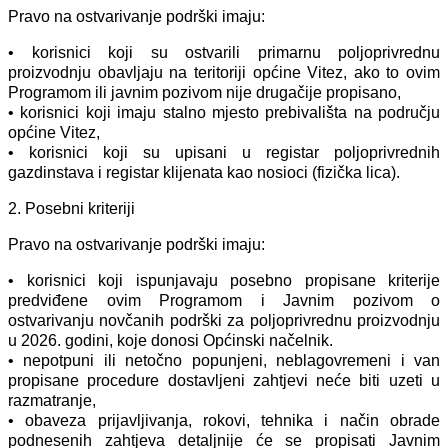
Pravo na ostvarivanje podrški imaju:
• korisnici koji su ostvarili primarnu poljoprivrednu
proizvodnju obavljaju na teritoriji općine Vitez, ako to ovim
Programom ili javnim pozivom nije drugačije propisano,
• korisnici koji imaju stalno mjesto prebivališta na području
općine Vitez,
• korisnici koji su upisani u registar poljoprivrednih
gazdinstava i registar klijenata kao nosioci (fizička lica).
2. Posebni kriteriji
Pravo na ostvarivanje podrški imaju:
• korisnici koji ispunjavaju posebno propisane kriterije
predviđene ovim Programom i Javnim pozivom o
ostvarivanju novčanih podrški za poljoprivrednu proizvodnju
u 2026. godini, koje donosi Općinski načelnik.
• nepotpuni ili netočno popunjeni, neblagovremeni i van
propisane procedure dostavljeni zahtjevi neće biti uzeti u
razmatranje,
• obaveza prijavljivanja, rokovi, tehnika i način obrade
podnesenih zahtjeva detaljnije će se propisati Javnim