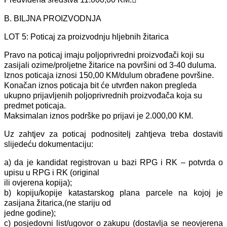
B. BILJNA PROIZVODNJA
LOT 5: Poticaj za proizvodnju hljebnih žitarica
Pravo na poticaj imaju poljoprivredni proizvođači koji su
zasijali ozime/proljetne žitarice na površini od 3-40 duluma.
Iznos poticaja iznosi 150,00 KM/dulum obrađene površine.
Konačan iznos poticaja bit će utvrđen nakon pregleda
ukupno prijavljenih poljoprivrednih proizvođača koja su
predmet poticaja.
Maksimalan iznos podrške po prijavi je 2.000,00 KM.
Uz zahtjev za poticaj podnositelj zahtjeva treba dostaviti
slijedeću dokumentaciju:
a) da je kandidat registrovan u bazi RPG i RK – potvrda o
upisu u RPG i RK (original
ili ovjerena kopija);
b) kopiju/kopije katastarskog plana parcele na kojoj je
zasijana žitarica,(ne stariju od
jedne godine);
c) posjedovni list/ugovor o zakupu (dostavlja se neovjerena