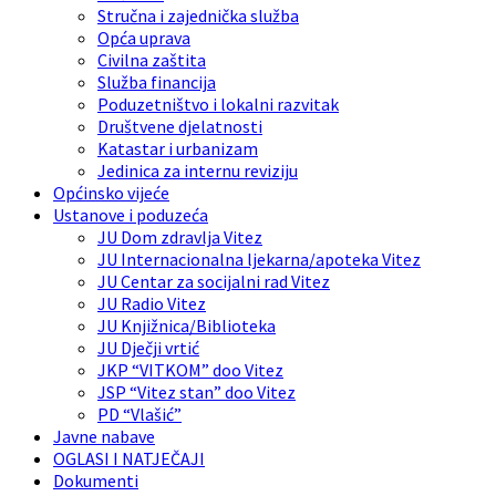
Stručna i zajednička služba
Opća uprava
Civilna zaštita
Služba financija
Poduzetništvo i lokalni razvitak
Društvene djelatnosti
Katastar i urbanizam
Jedinica za internu reviziju
Općinsko vijeće
Ustanove i poduzeća
JU Dom zdravlja Vitez
JU Internacionalna ljekarna/apoteka Vitez
JU Centar za socijalni rad Vitez
JU Radio Vitez
JU Knjižnica/Biblioteka
JU Dječji vrtić
JKP “VITKOM” doo Vitez
JSP “Vitez stan” doo Vitez
PD “Vlašić”
Javne nabave
OGLASI I NATJEČAJI
Dokumenti