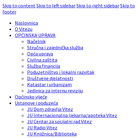
Skip to content
Skip to left sidebar
Skip to right sidebar
Skip to
footer
Naslovnica
O Vitezu
OPĆINSKA UPRAVA
Načelnik
Stručna i zajednička služba
Opća uprava
Civilna zaštita
Služba financija
Poduzetništvo i lokalni razvitak
Društvene djelatnosti
Katastar i urbanizam
Jedinica za internu reviziju
Općinsko vijeće
Ustanove i poduzeća
JU Dom zdravlja Vitez
JU Internacionalna ljekarna/apoteka Vitez
JU Centar za socijalni rad Vitez
JU Radio Vitez
JU Knjižnica/Biblioteka