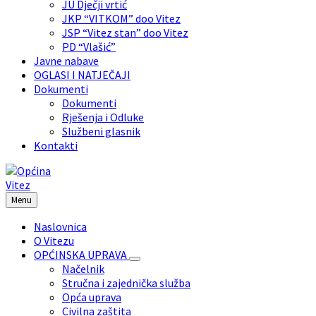
JU Dječji vrtić
JKP “VITKOM” doo Vitez
JSP “Vitez stan” doo Vitez
PD “Vlašić”
Javne nabave
OGLASI I NATJEČAJI
Dokumenti
Dokumenti
Rješenja i Odluke
Službeni glasnik
Kontakti
Menu
Naslovnica
O Vitezu
OPĆINSKA UPRAVA
Načelnik
Stručna i zajednička služba
Opća uprava
Civilna zaštita