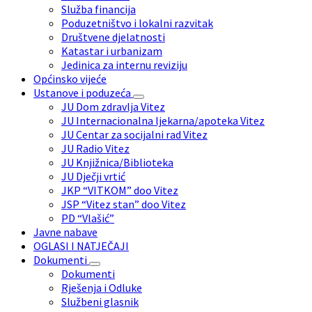
Služba financija
Poduzetništvo i lokalni razvitak
Društvene djelatnosti
Katastar i urbanizam
Jedinica za internu reviziju
Općinsko vijeće
Ustanove i poduzeća
JU Dom zdravlja Vitez
JU Internacionalna ljekarna/apoteka Vitez
JU Centar za socijalni rad Vitez
JU Radio Vitez
JU Knjižnica/Biblioteka
JU Dječji vrtić
JKP “VITKOM” doo Vitez
JSP “Vitez stan” doo Vitez
PD “Vlašić”
Javne nabave
OGLASI I NATJEČAJI
Dokumenti
Dokumenti
Rješenja i Odluke
Službeni glasnik