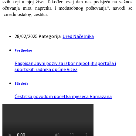
svih koji u njoj žive. Također, ovaj dan nas podsjeća na važnost
očuvanja mira, napretka i međusobnog poštovanja“, navodi se,
između ostalog, čestitci.
28/02/2025
Kategorija:
Ured Načelnika
Prethodno
Raspisan Javni poziv za izbor najboljih sportaša i
sportskih radnika općine Vitez
Sljedeća
Čestitka povodom početka mjeseca Ramazana