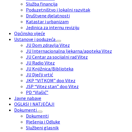
Služba financija
Poduzetništvo i lokalni razvitak
Društvene djelatnosti
Katastar i urbanizam
Jedinica za internu reviziju
Općinsko vijeće
Ustanove i poduzeća
JU Dom zdravlja Vitez
JU Internacionalna ljekarna/apoteka Vitez
JU Centar za socijalni rad Vitez
JU Radio Vitez
JU Knjižnica/Biblioteka
JU Dječji vrtić
JKP “VITKOM” doo Vitez
JSP “Vitez stan” doo Vitez
PD “Vlašić”
Javne nabave
OGLASI I NATJEČAJI
Dokumenti
Dokumenti
Rješenja i Odluke
Službeni glasnik