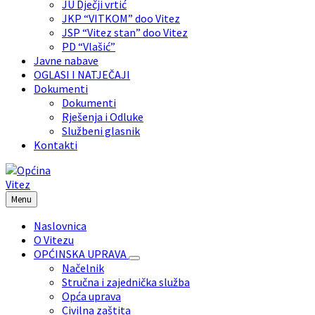
JU Dječji vrtić
JKP “VITKOM” doo Vitez
JSP “Vitez stan” doo Vitez
PD “Vlašić”
Javne nabave
OGLASI I NATJEČAJI
Dokumenti
Dokumenti
Rješenja i Odluke
Službeni glasnik
Kontakti
Menu
Naslovnica
O Vitezu
OPĆINSKA UPRAVA
Načelnik
Stručna i zajednička služba
Opća uprava
Civilna zaštita