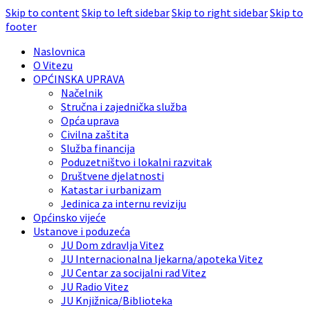
Skip to content
Skip to left sidebar
Skip to right sidebar
Skip to
footer
Naslovnica
O Vitezu
OPĆINSKA UPRAVA
Načelnik
Stručna i zajednička služba
Opća uprava
Civilna zaštita
Služba financija
Poduzetništvo i lokalni razvitak
Društvene djelatnosti
Katastar i urbanizam
Jedinica za internu reviziju
Općinsko vijeće
Ustanove i poduzeća
JU Dom zdravlja Vitez
JU Internacionalna ljekarna/apoteka Vitez
JU Centar za socijalni rad Vitez
JU Radio Vitez
JU Knjižnica/Biblioteka