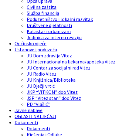
Opća uprava
Civilna zaštita
Služba financija
Poduzetništvo i lokalni razvitak
Društvene djelatnosti
Katastar i urbanizam
Jedinica za internu reviziju
Općinsko vijeće
Ustanove i poduzeća
JU Dom zdravlja Vitez
JU Internacionalna ljekarna/apoteka Vitez
JU Centar za socijalni rad Vitez
JU Radio Vitez
JU Knjižnica/Biblioteka
JU Dječji vrtić
JKP “VITKOM” doo Vitez
JSP “Vitez stan” doo Vitez
PD “Vlašić”
Javne nabave
OGLASI I NATJEČAJI
Dokumenti
Dokumenti
Rješenja i Odluke